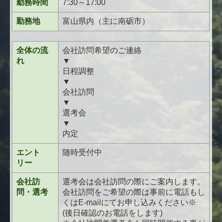
勤務時間
7:30～17:00
勤務地
富山県内（主に南砺市）
全体の流
会社訪問希望のご連絡
れ
▼
日程調整
▼
会社訪問
▼
選考会
▼
内定
エント
随時受付中
リー
会社訪
選考会は会社訪問の際にご案内します。
問・選考
会社訪問をご希望の際は事前に電話もし
くはE-mailにてお申し込みください※
(後日確認のお電話をします)