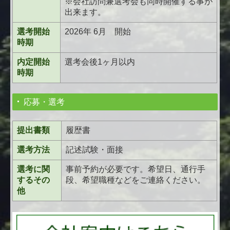
※会社訪問兼選考会も同時開催する事が
出来ます。
選考開始
2026年 6月 開始
時期
内定開始
選考会後1ヶ月以内
時期
応募・選考
提出書類
履歴書
選考方法
記述試験・面接
選考に関
事前予約が必要です。希望日、通行手
する
その
段、希望職種などをご連絡ください。
他