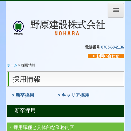
ホーム
会社案内
電話番号
0763-68-2136
お知らせ
> お問い合わせ
野原建設日記
ホーム
採用情報
会社概要
採用情報
会社実績
> 新卒採用
> キャリア採用
施工実績
新卒採用
野原建設の取り組み
創業110周年特集
採用職種と具体的な業務内容