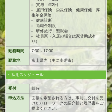
賞与：年2回
雇用保険・労災保険・健康保健・厚
生年金保険
健康診断
退職金制度
研修旅行、懇親会
社員寮（入居の場合は家賃助成有
り）
勤務時間
7:30～17:00
勤務地
富山県内（主に南砺市）
採用スケジュール
受付
随時
申込方法
面接を希望される方は、事前に交付を受
けたハローワークの紹介状と履歴書をご
提出ください。