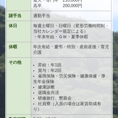
短大・専門卒 210,000円
高卒 200,000円
プライバシーポリシー
諸手当
通勤手当
休日
毎週土曜日・日曜日（変形労働時間制・
当社カレンダー規定による）
・年末年始・ＧＷ・夏季休暇
休暇
年次有給・慶弔・特別・産前産後・育児
介護
その他
昇給：年1回
賞与：年2回
雇用保険・労災保険・健康保健・厚
生年金保険
健康診断
退職金共済
研修旅行、懇親会
社員寮（入居の場合は家賃助成有
り）