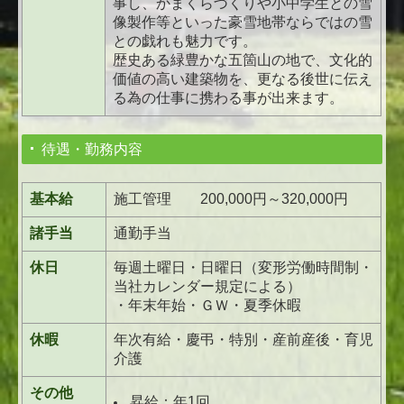
事し、かまくらづくりや小中学生との雪
像製作等といった豪雪地帯ならではの雪
との戯れも魅力です。
歴史ある緑豊かな五箇山の地で、文化的
価値の高い建築物を、更なる後世に伝え
る為の仕事に携わる事が出来ます。
待遇・勤務内容
基本給
施工管理 200,000円～320,000円
諸手当
通勤手当
休日
毎週土曜日・日曜日（変形労働時間制・
当社カレンダー規定による）
・年末年始・ＧＷ・夏季休暇
休暇
年次有給・慶弔・特別・産前産後・育児
介護
その他
昇給：年1回