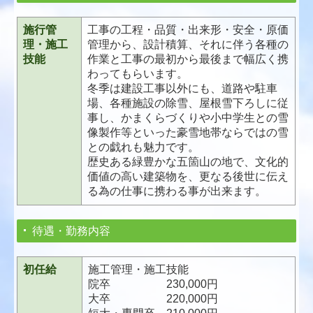
事業内容
施行
管
工事の工程・品質・出来形・安全・原価
施工事例
理・施工
管理から、設計積算、それに伴う各種の
技能
作業と工事の最初から最後まで幅広く携
現場の様子
わってもらいます。
冬季は建設工事以外にも、道路や駐車
茅プロジェクト
場、各種施設の除雪、屋根雪下ろしに従
事し、かまくらづくりや小中学生との雪
採用情報
像製作等といった豪雪地帯ならではの雪
との戯れも魅力です。
インターンシップ
歴史ある緑豊かな五箇山の地で、文化的
価値の高い建築物を、更なる後世に伝え
先輩の声
る為の仕事に携わる事が出来ます。
育児休業体験記
待遇・勤務内容
企業説明会情報
初任給
施工管理・施工技能
エントリーシート
院卒 230,000円
大卒 220,000円
お問い合わせ